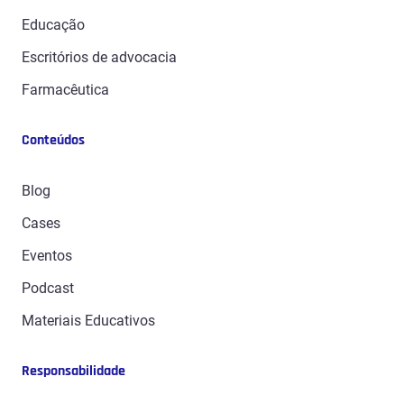
Educação
Escritórios de advocacia
Farmacêutica
Manufatura
Conteúdos
Óleo & Gás
Prestadores de Serviços
Blog
Saúde
Cases
Seguros
Eventos
Setor Público
Podcast
Tecnologia
Materiais Educativos
Telecom e mídia
Responsabilidade
Utilidades