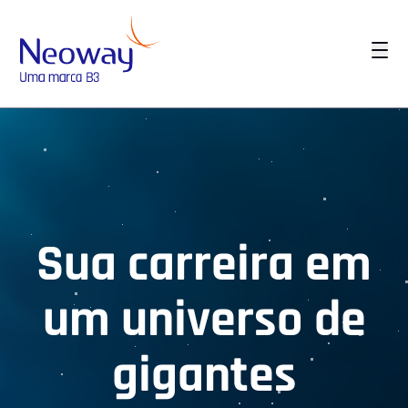
Fazer login
Contato Comercial
Início
Institucional
Sua carreira em
Soluções
um
universo de
Setores
Conteúdos
gigantes