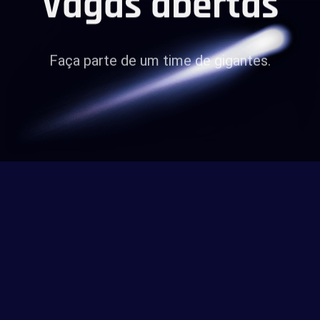
Faça parte de um time de gigantes.
Conhecer nossas vagas
Quer conhecer mais sobre
a
Neoway?